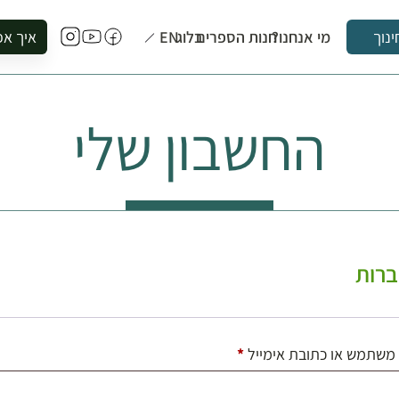
מי אנחנו?
חנות הספרים
בלוג
EN
איך אפ
ינוך
להזמין סי
להירשם ל
החשבון שלי
להירשם ל
לקנות ספ
לבקר בספ
לתאם ביק
רות
חובה
משתמש או כתובת אימייל
*