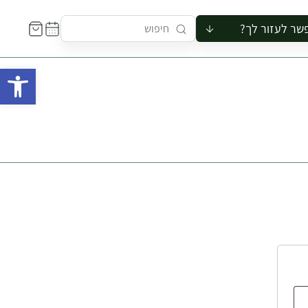
שר לעזור לך?
ור לקבוצה
פתח 
סיור
קורס
ר
רייה
ור בצריף