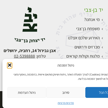
יד בן-צבי
מי אנחנו?
משפחת בן־צבי
האירוע שלכם אצלנו
מכרזים ודרושים
אבן גבירול 14, רחביה, ירושלים
מלגות וקולות קוראים
טלפון:
02-5398888
צור קשר
ניהול הסכמה
התחברות
אנו משתמשים בעוגיות (Cookies) לצורך הפעלת האתר, ניתוח ושיווק מותאם אישית. בהסכמה, נאסוף נתוני
הל או למשוך הסכמה בכל עת.
ל הכל
סירוב
ניהול העדפות
פיתוח אתרים
מדיניות פרטיות