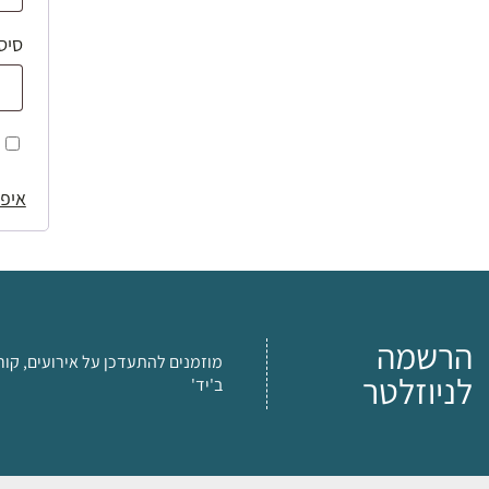
סיס
איפו
הרשמה
מוזמנים להתעדכן על אירועים, קור
לניוזלטר
ב'יד'