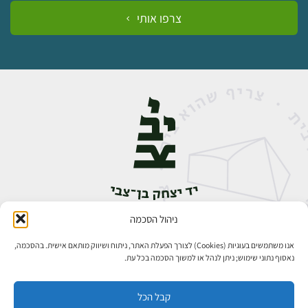
צרפו אותי
ניהול הסכמה
אבן גבירול 14, רחביה, ירושלים
טלפון:
02-5398888
אנו משתמשים בעוגיות (Cookies) לצורך הפעלת האתר, ניתוח ושיווק מותאם אישית. בהסכמה,
נאסוף נתוני שימוש; ניתן לנהל או למשוך הסכמה בכל עת.
קבל הכל