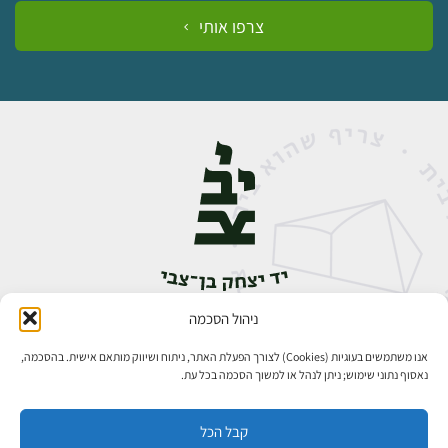
צרפו אותי
ניהול הסכמה
אבן גבירול 14, רחביה, ירושלים
טלפון:
02-5398888
אנו משתמשים בעוגיות (Cookies) לצורך הפעלת האתר, ניתוח ושיווק מותאם אישית. בהסכמה,
נאסוף נתוני שימוש; ניתן לנהל או למשוך הסכמה בכל עת.
קבל הכל