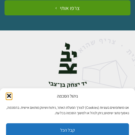
צרפו אותי
ניהול הסכמה
אבן גבירול 14, רחביה, ירושלים
טלפון:
02-5398888
אנו משתמשים בעוגיות (Cookies) לצורך הפעלת האתר, ניתוח ושיווק מותאם אישית. בהסכמה,
נאסוף נתוני שימוש; ניתן לנהל או למשוך הסכמה בכל עת.
קבל הכל