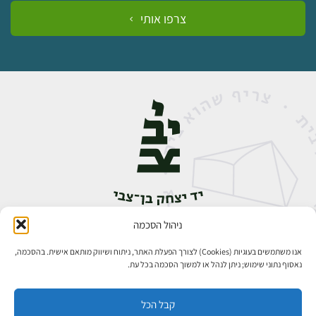
צרפו אותי
ניהול הסכמה
אבן גבירול 14, רחביה, ירושלים
טלפון:
02-5398888
אנו משתמשים בעוגיות (Cookies) לצורך הפעלת האתר, ניתוח ושיווק מותאם אישית. בהסכמה,
נאסוף נתוני שימוש; ניתן לנהל או למשוך הסכמה בכל עת.
קבל הכל