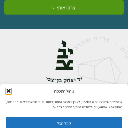
צרפו אותי
ניהול הסכמה
אבן גבירול 14, רחביה, ירושלים
טלפון:
02-5398888
אנו משתמשים בעוגיות (Cookies) לצורך הפעלת האתר, ניתוח ושיווק מותאם אישית. בהסכמה,
נאסוף נתוני שימוש; ניתן לנהל או למשוך הסכמה בכל עת.
קבל הכל