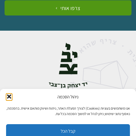
צרפו אותי
ניהול הסכמה
אבן גבירול 14, רחביה, ירושלים
טלפון:
02-5398888
אנו משתמשים בעוגיות (Cookies) לצורך הפעלת האתר, ניתוח ושיווק מותאם אישית. בהסכמה,
נאסוף נתוני שימוש; ניתן לנהל או למשוך הסכמה בכל עת.
קבל הכל