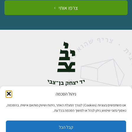
צרפו אותי
ניהול הסכמה
אבן גבירול 14, רחביה, ירושלים
טלפון:
02-5398888
אנו משתמשים בעוגיות (Cookies) לצורך הפעלת האתר, ניתוח ושיווק מותאם אישית. בהסכמה,
נאסוף נתוני שימוש; ניתן לנהל או למשוך הסכמה בכל עת.
קבל הכל