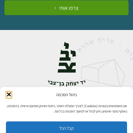
צרפו אותי
ניהול הסכמה
אבן גבירול 14, רחביה, ירושלים
טלפון:
02-5398888
אנו משתמשים בעוגיות (Cookies) לצורך הפעלת האתר, ניתוח ושיווק מותאם אישית. בהסכמה,
נאסוף נתוני שימוש; ניתן לנהל או למשוך הסכמה בכל עת.
קבל הכל