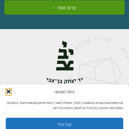
צרפו אותי
ניהול הסכמה
אבן גבירול 14, רחביה, ירושלים
טלפון:
02-5398888
אנו משתמשים בעוגיות (Cookies) לצורך הפעלת האתר, ניתוח ושיווק מותאם אישית. בהסכמה,
נאסוף נתוני שימוש; ניתן לנהל או למשוך הסכמה בכל עת.
קבל הכל