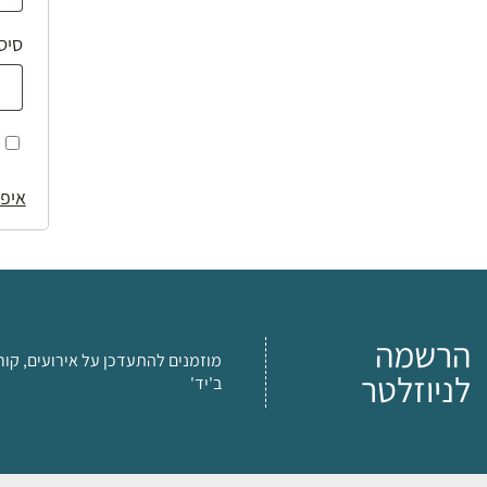
סיס
איפו
הרשמה
מוזמנים להתעדכן על אירועים, קור
לניוזלטר
ב'יד'