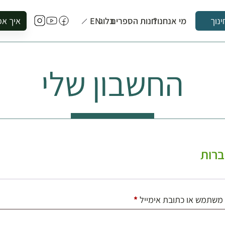
מי אנחנו?
חנות הספרים
בלוג
EN
איך אפ
ינוך
להזמין סי
להירשם ל
החשבון שלי
להירשם ל
לקנות ספ
לבקר בספ
לתאם ביק
רות
חובה
משתמש או כתובת אימייל
*