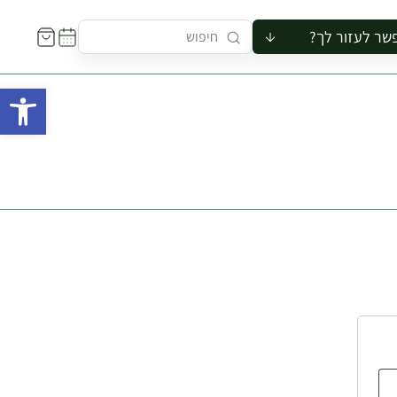
שר לעזור לך?
ור לקבוצה
פתח 
סיור
קורס
ר
רייה
ור בצריף