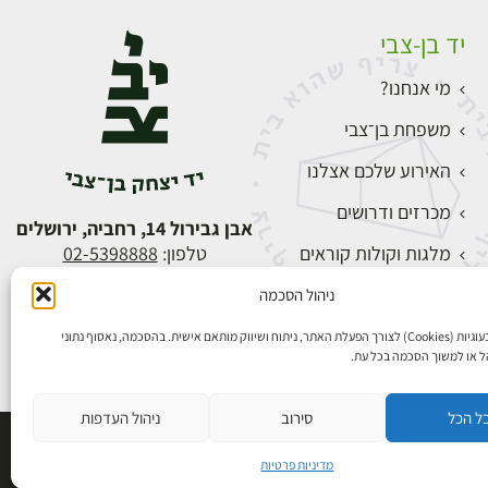
יד בן-צבי
מי אנחנו?
משפחת בן־צבי
האירוע שלכם אצלנו
מכרזים ודרושים
אבן גבירול 14, רחביה, ירושלים
מלגות וקולות קוראים
טלפון:
02-5398888
צור קשר
ניהול הסכמה
התחברות
אנו משתמשים בעוגיות (Cookies) לצורך הפעלת האתר, ניתוח ושיווק מותאם אישית. בהסכמה, נאסוף נתוני
הל או למשוך הסכמה בכל עת.
ל הכל
סירוב
ניהול העדפות
פיתוח אתרים
מדיניות פרטיות