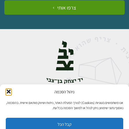
צרפו אותי
ניהול הסכמה
אבן גבירול 14, רחביה, ירושלים
טלפון:
02-5398888
אנו משתמשים בעוגיות (Cookies) לצורך הפעלת האתר, ניתוח ושיווק מותאם אישית. בהסכמה,
נאסוף נתוני שימוש; ניתן לנהל או למשוך הסכמה בכל עת.
קבל הכל