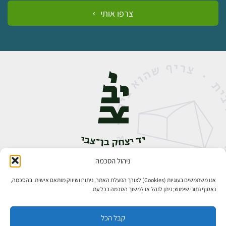
צרפו אותי
ניהול הסכמה
אבן גבירול 14, רחביה, ירושלים
טלפון:
02-5398888
אנו משתמשים בעוגיות (Cookies) לצורך הפעלת האתר, ניתוח ושיווק מותאם אישית. בהסכמה,
נאסוף נתוני שימוש; ניתן לנהל או למשוך הסכמה בכל עת.
קבל הכל