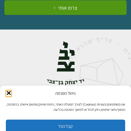
צרפו אותי
ניהול הסכמה
אבן גבירול 14, רחביה, ירושלים
טלפון:
02-5398888
אנו משתמשים בעוגיות (Cookies) לצורך הפעלת האתר, ניתוח ושיווק מותאם אישית. בהסכמה,
נאסוף נתוני שימוש; ניתן לנהל או למשוך הסכמה בכל עת.
קבל הכל