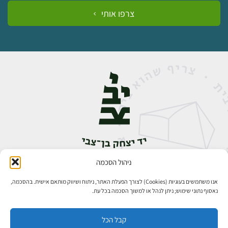
צרפו אותי
ניהול הסכמה
אבן גבירול 14, רחביה, ירושלים
טלפון:
02-5398888
אנו משתמשים בעוגיות (Cookies) לצורך הפעלת האתר, ניתוח ושיווק מותאם אישית. בהסכמה,
נאסוף נתוני שימוש; ניתן לנהל או למשוך הסכמה בכל עת.
קבל הכל