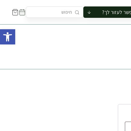
שר לעזור לך?
ור לקבוצה
פתח 
סיור
קורס
ר
רייה
ור בצריף