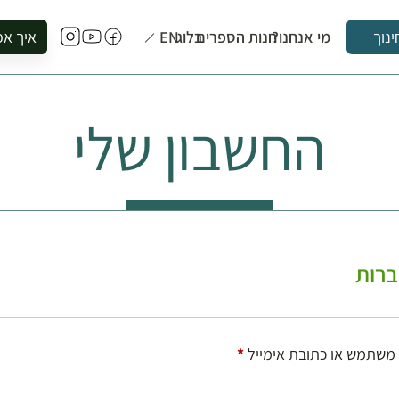
מי אנחנו?
חנות הספרים
בלוג
EN
איך אפ
ינוך
להזמין סי
להירשם ל
החשבון שלי
להירשם ל
לקנות ספ
לבקר בספ
לתאם ביק
רות
חובה
משתמש או כתובת אימייל
*