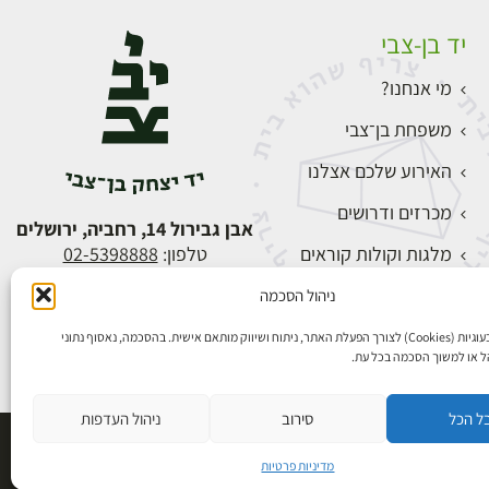
יד בן-צבי
מי אנחנו?
משפחת בן־צבי
האירוע שלכם אצלנו
מכרזים ודרושים
אבן גבירול 14, רחביה, ירושלים
מלגות וקולות קוראים
טלפון:
02-5398888
צור קשר
ניהול הסכמה
התחברות
אנו משתמשים בעוגיות (Cookies) לצורך הפעלת האתר, ניתוח ושיווק מותאם אישית. בהסכמה, נאסוף נתוני
הל או למשוך הסכמה בכל עת.
ל הכל
סירוב
ניהול העדפות
פיתוח אתרים
מדיניות פרטיות