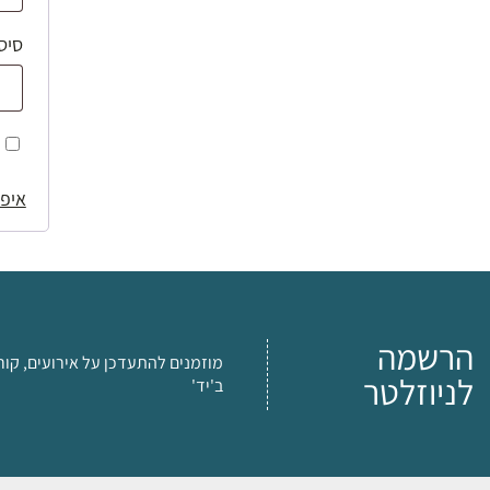
סיס
איפו
הרשמה
מוזמנים להתעדכן על אירועים, קור
לניוזלטר
ב'יד'