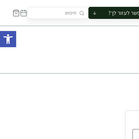
שר לעזור לך?
ור לקבוצה
פתח 
סיור
קורס
ר
רייה
ור בצריף