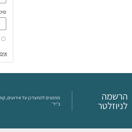
סיס
איפו
הרשמה
מוזמנים להתעדכן על אירועים, קור
לניוזלטר
ב'יד'