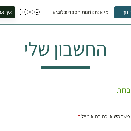
מי אנחנו?
חנות הספרים
בלוג
EN
איך אפ
ינוך
להזמין סי
להירשם ל
החשבון שלי
להירשם ל
לקנות ספ
לבקר בספ
לתאם ביק
רות
חובה
משתמש או כתובת אימייל
*