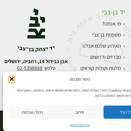
יד בן-צבי
מי אנחנו?
משפחת בן־צבי
האירוע שלכם אצלנו
מכרזים ודרושים
אבן גבירול 14, רחביה, ירושלים
מלגות וקולות קוראים
טלפון:
02-5398888
צור קשר
ניהול הסכמה
התחברות
אנו משתמשים בעוגיות (Cookies) לצורך הפעלת האתר, ניתוח ושיווק מותאם אישית. בהסכמה, נאסוף נתוני
הל או למשוך הסכמה בכל עת.
ל הכל
סירוב
ניהול העדפות
פיתוח אתרים
מדיניות פרטיות