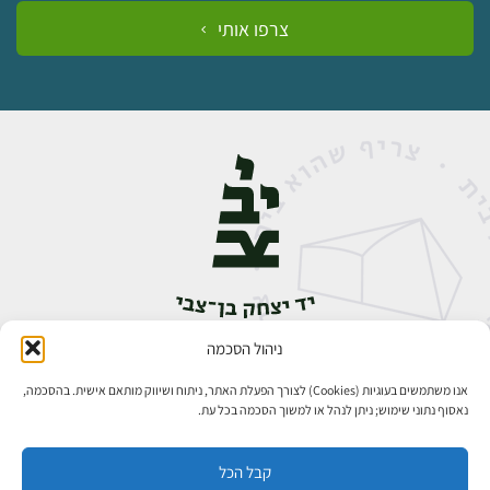
צרפו אותי
ניהול הסכמה
אבן גבירול 14, רחביה, ירושלים
טלפון:
02-5398888
אנו משתמשים בעוגיות (Cookies) לצורך הפעלת האתר, ניתוח ושיווק מותאם אישית. בהסכמה,
נאסוף נתוני שימוש; ניתן לנהל או למשוך הסכמה בכל עת.
קבל הכל