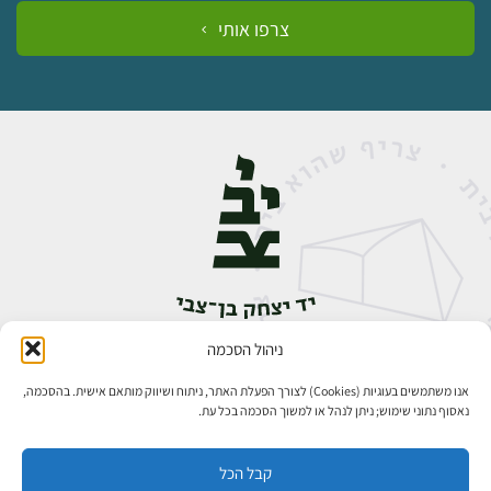
צרפו אותי
ניהול הסכמה
אבן גבירול 14, רחביה, ירושלים
טלפון:
02-5398888
אנו משתמשים בעוגיות (Cookies) לצורך הפעלת האתר, ניתוח ושיווק מותאם אישית. בהסכמה,
נאסוף נתוני שימוש; ניתן לנהל או למשוך הסכמה בכל עת.
קבל הכל