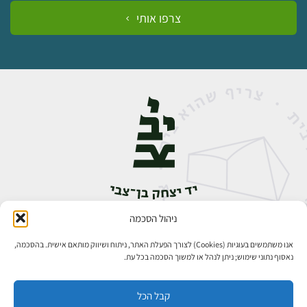
צרפו אותי
ניהול הסכמה
אבן גבירול 14, רחביה, ירושלים
טלפון:
02-5398888
אנו משתמשים בעוגיות (Cookies) לצורך הפעלת האתר, ניתוח ושיווק מותאם אישית. בהסכמה,
נאסוף נתוני שימוש; ניתן לנהל או למשוך הסכמה בכל עת.
קבל הכל