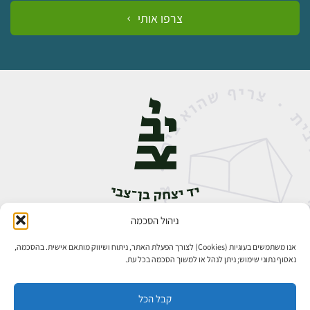
צרפו אותי
ניהול הסכמה
אבן גבירול 14, רחביה, ירושלים
טלפון:
02-5398888
אנו משתמשים בעוגיות (Cookies) לצורך הפעלת האתר, ניתוח ושיווק מותאם אישית. בהסכמה,
נאסוף נתוני שימוש; ניתן לנהל או למשוך הסכמה בכל עת.
קבל הכל