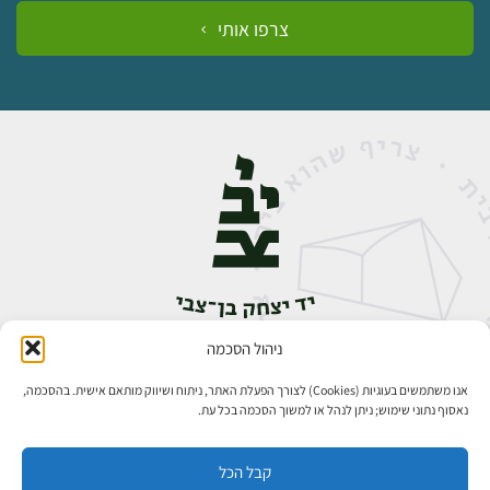
צרפו אותי
ניהול הסכמה
אבן גבירול 14, רחביה, ירושלים
טלפון:
02-5398888
אנו משתמשים בעוגיות (Cookies) לצורך הפעלת האתר, ניתוח ושיווק מותאם אישית. בהסכמה,
נאסוף נתוני שימוש; ניתן לנהל או למשוך הסכמה בכל עת.
קבל הכל