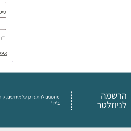
סיס
איפו
הרשמה
מוזמנים להתעדכן על אירועים, קור
לניוזלטר
ב'יד'