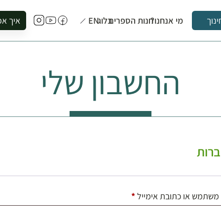
מי אנחנו?
חנות הספרים
בלוג
EN
איך אפ
ינוך
להזמין סי
להירשם ל
החשבון שלי
להירשם ל
לקנות ספ
לבקר בספ
לתאם ביק
רות
חובה
משתמש או כתובת אימייל
*