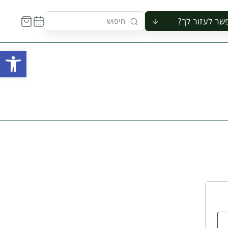
שר לעזור לך?
ור לקבוצה
פתח 
סיור
קורס
ר
רייה
ור בצריף