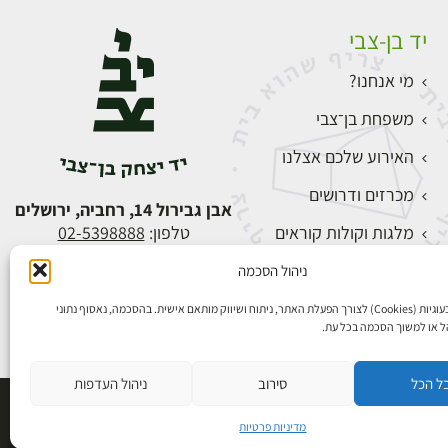
יד בן-צבי
מי אנחנו?
משפחת בן־צבי
האירוע שלכם אצלנו
מכרזים ודרושים
אבן גבירול 14, רחביה, ירושלים
מלגות וקולות קוראים
טלפון:
02-5398888
צור קשר
ניהול הסכמה
התחברות
אנו משתמשים בעוגיות (Cookies) לצורך הפעלת האתר, ניתוח ושיווק מותאם אישית. בהסכמה, נאסוף נתוני
הל או למשוך הסכמה בכל עת.
ל הכל
סירוב
ניהול העדפות
פיתוח אתרים
מדיניות פרטיות