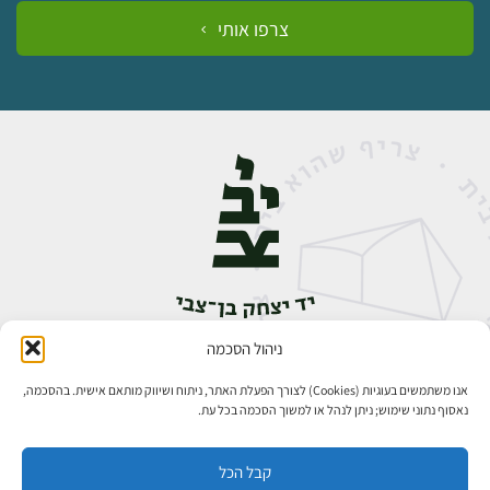
צרפו אותי
ניהול הסכמה
אבן גבירול 14, רחביה, ירושלים
טלפון:
02-5398888
אנו משתמשים בעוגיות (Cookies) לצורך הפעלת האתר, ניתוח ושיווק מותאם אישית. בהסכמה,
נאסוף נתוני שימוש; ניתן לנהל או למשוך הסכמה בכל עת.
קבל הכל