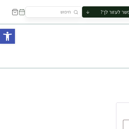
שר לעזור לך?
ור לקבוצה
פתח 
סיור
קורס
ר
רייה
ור בצריף