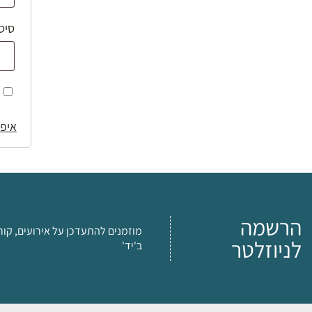
סיס
איפו
הרשמה
מוזמנים להתעדכן על אירועים, קור
לניוזלטר
ב'יד'