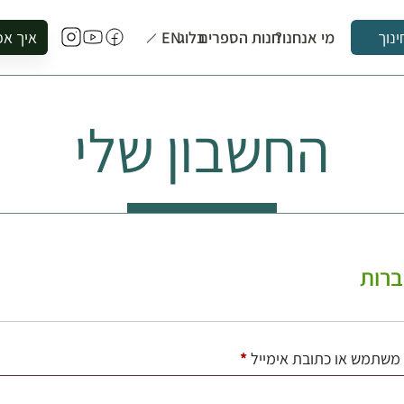
מי אנחנו?
חנות הספרים
בלוג
EN
איך אפ
ינוך
להזמין סי
להירשם ל
החשבון שלי
להירשם ל
לקנות ספ
לבקר בספ
לתאם ביק
רות
חובה
משתמש או כתובת אימייל
*