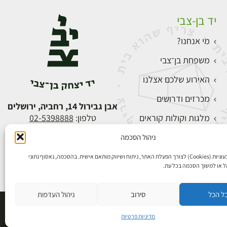
יד בן-צבי
מי אנחנו?
משפחת בן־צבי
האירוע שלכם אצלנו
מכרזים ודרושים
אבן גבירול 14, רחביה, ירושלים
מלגות וקולות קוראים
טלפון:
02-5398888
צור קשר
ניהול הסכמה
התחברות
אנו משתמשים בעוגיות (Cookies) לצורך הפעלת האתר, ניתוח ושיווק מותאם אישית. בהסכמה, נאסוף נתוני
הל או למשוך הסכמה בכל עת.
ל הכל
סירוב
ניהול העדפות
פיתוח אתרים
מדיניות פרטיות