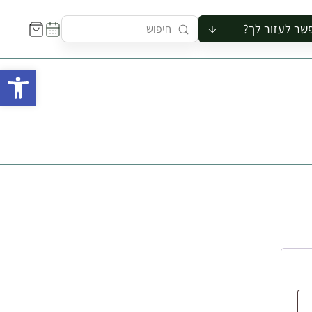
שר לעזור לך?
ור לקבוצה
פתח 
סיור
קורס
ר
רייה
ור בצריף