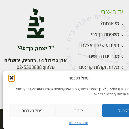
יד בן-צבי
מי אנחנו?
משפחת בן־צבי
האירוע שלכם אצלנו
מכרזים ודרושים
אבן גבירול 14, רחביה, ירושלים
מלגות וקולות קוראים
טלפון:
02-5398888
צור קשר
ניהול הסכמה
התחברות
אנו משתמשים בעוגיות (Cookies) לצורך הפעלת האתר, ניתוח ושיווק מותאם אישית. בהסכמה, נאסוף נתוני
הל או למשוך הסכמה בכל עת.
ל הכל
סירוב
ניהול העדפות
פיתוח אתרים
מדיניות פרטיות