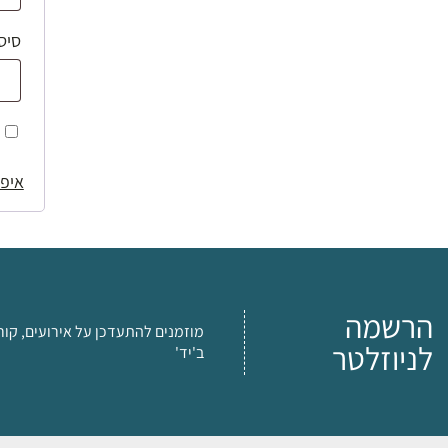
סיס
איפו
הרשמה
מוזמנים להתעדכן על אירועים, קור
לניוזלטר
ב'יד'