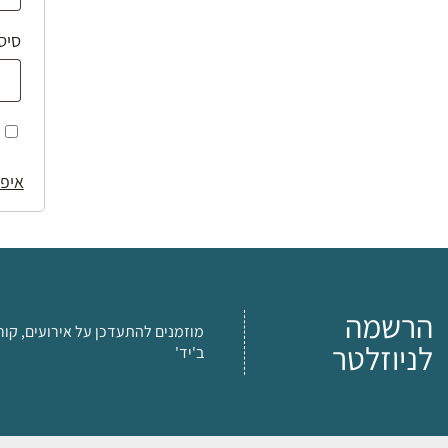
סיס
איפו
הרשמה
מוזמנים להתעדכן על אירועים, קור
לניוזלטר
ב'יד'