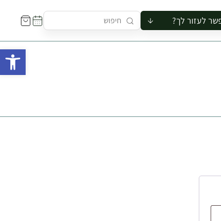
שר לעזור לך?
ור לקבוצה
פתח 
סיור
קורס
ר
רייה
ור בצריף