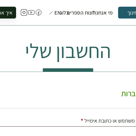
מי אנחנו?
חנות הספרים
בלוג
EN
איך אפ
ינוך
להזמין סי
להירשם ל
החשבון שלי
להירשם ל
לקנות ספ
לבקר בספ
לתאם ביק
רות
חובה
משתמש או כתובת אימייל
*