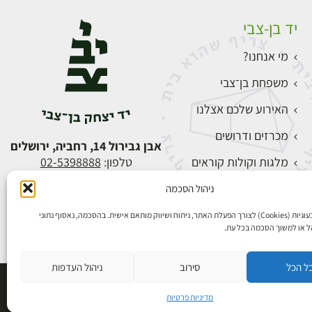
יד בן-צבי
מי אנחנו?
משפחת בן־צבי
האירוע שלכם אצלנו
מכרזים ודרושים
אבן גבירול 14, רחביה, ירושלים
מלגות וקולות קוראים
טלפון:
02-5398888
צור קשר
ניהול הסכמה
התחברות
אנו משתמשים בעוגיות (Cookies) לצורך הפעלת האתר, ניתוח ושיווק מותאם אישית. בהסכמה, נאסוף נתוני
הל או למשוך הסכמה בכל עת.
ל הכל
סירוב
ניהול העדפות
פיתוח אתרים
מדיניות פרטיות