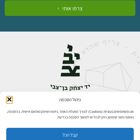
צרפו אותי
ניהול הסכמה
אבן גבירול 14, רחביה, ירושלים
טלפון:
02-5398888
אנו משתמשים בעוגיות (Cookies) לצורך הפעלת האתר, ניתוח ושיווק מותאם אישית. בהסכמה,
נאסוף נתוני שימוש; ניתן לנהל או למשוך הסכמה בכל עת.
קבל הכל