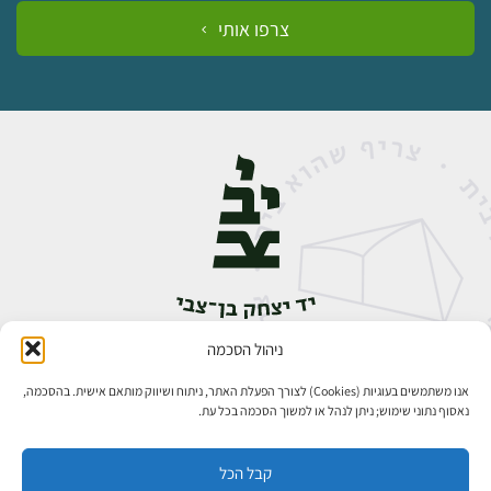
צרפו אותי
ניהול הסכמה
אבן גבירול 14, רחביה, ירושלים
טלפון:
02-5398888
אנו משתמשים בעוגיות (Cookies) לצורך הפעלת האתר, ניתוח ושיווק מותאם אישית. בהסכמה,
נאסוף נתוני שימוש; ניתן לנהל או למשוך הסכמה בכל עת.
קבל הכל