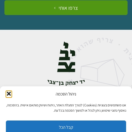
צרפו אותי
ניהול הסכמה
אבן גבירול 14, רחביה, ירושלים
טלפון:
02-5398888
אנו משתמשים בעוגיות (Cookies) לצורך הפעלת האתר, ניתוח ושיווק מותאם אישית. בהסכמה,
נאסוף נתוני שימוש; ניתן לנהל או למשוך הסכמה בכל עת.
קבל הכל