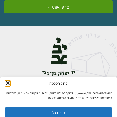
צרפו אותי
ניהול הסכמה
אבן גבירול 14, רחביה, ירושלים
טלפון:
02-5398888
אנו משתמשים בעוגיות (Cookies) לצורך הפעלת האתר, ניתוח ושיווק מותאם אישית. בהסכמה,
נאסוף נתוני שימוש; ניתן לנהל או למשוך הסכמה בכל עת.
קבל הכל