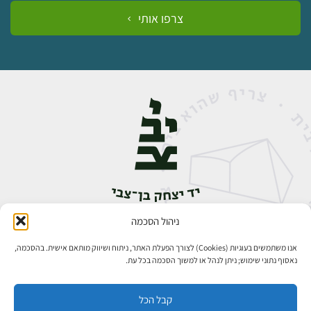
צרפו אותי
ניהול הסכמה
אבן גבירול 14, רחביה, ירושלים
טלפון:
02-5398888
אנו משתמשים בעוגיות (Cookies) לצורך הפעלת האתר, ניתוח ושיווק מותאם אישית. בהסכמה,
נאסוף נתוני שימוש; ניתן לנהל או למשוך הסכמה בכל עת.
קבל הכל