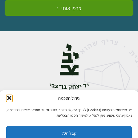
צרפו אותי
ניהול הסכמה
אבן גבירול 14, רחביה, ירושלים
טלפון:
02-5398888
אנו משתמשים בעוגיות (Cookies) לצורך הפעלת האתר, ניתוח ושיווק מותאם אישית. בהסכמה,
נאסוף נתוני שימוש; ניתן לנהל או למשוך הסכמה בכל עת.
קבל הכל