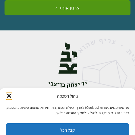
צרפו אותי
ניהול הסכמה
אבן גבירול 14, רחביה, ירושלים
טלפון:
02-5398888
אנו משתמשים בעוגיות (Cookies) לצורך הפעלת האתר, ניתוח ושיווק מותאם אישית. בהסכמה,
נאסוף נתוני שימוש; ניתן לנהל או למשוך הסכמה בכל עת.
קבל הכל