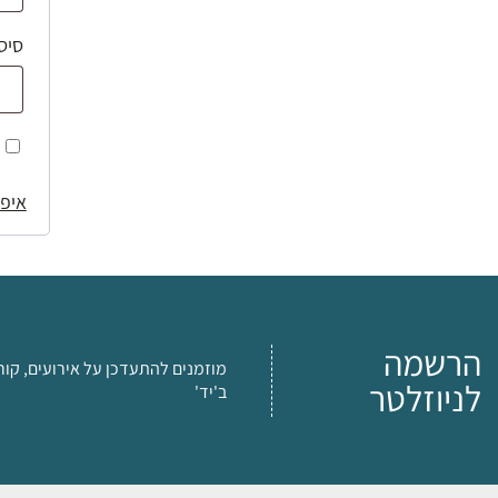
סיס
איפו
הרשמה
מוזמנים להתעדכן על אירועים, קור
לניוזלטר
ב'יד'