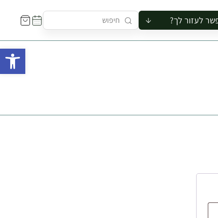
שר לעזור לך?
ור לקבוצה
פתח 
סיור
קורס
ר
רייה
ור בצריף