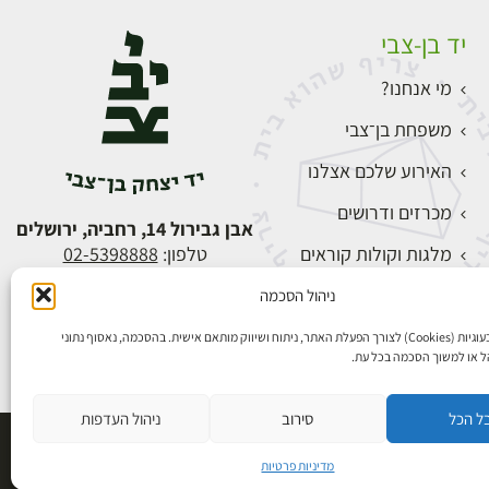
יד בן-צבי
מי אנחנו?
משפחת בן־צבי
האירוע שלכם אצלנו
מכרזים ודרושים
אבן גבירול 14, רחביה, ירושלים
מלגות וקולות קוראים
טלפון:
02-5398888
צור קשר
ניהול הסכמה
התחברות
אנו משתמשים בעוגיות (Cookies) לצורך הפעלת האתר, ניתוח ושיווק מותאם אישית. בהסכמה, נאסוף נתוני
הל או למשוך הסכמה בכל עת.
ל הכל
סירוב
ניהול העדפות
פיתוח אתרים
מדיניות פרטיות