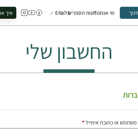
מי אנחנו?
חנות הספרים
בלוג
EN
איך אפ
ינוך
להזמין סי
להירשם ל
החשבון שלי
להירשם ל
לקנות ספ
לבקר בספ
לתאם ביק
רות
חובה
משתמש או כתובת אימייל
*