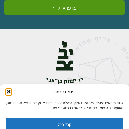
צרפו אותי
ניהול הסכמה
אבן גבירול 14, רחביה, ירושלים
טלפון:
02-5398888
אנו משתמשים בעוגיות (Cookies) לצורך הפעלת האתר, ניתוח ושיווק מותאם אישית. בהסכמה,
נאסוף נתוני שימוש; ניתן לנהל או למשוך הסכמה בכל עת.
קבל הכל