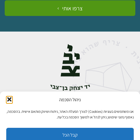
צרפו אותי
ניהול הסכמה
אבן גבירול 14, רחביה, ירושלים
טלפון:
02-5398888
אנו משתמשים בעוגיות (Cookies) לצורך הפעלת האתר, ניתוח ושיווק מותאם אישית. בהסכמה,
נאסוף נתוני שימוש; ניתן לנהל או למשוך הסכמה בכל עת.
קבל הכל