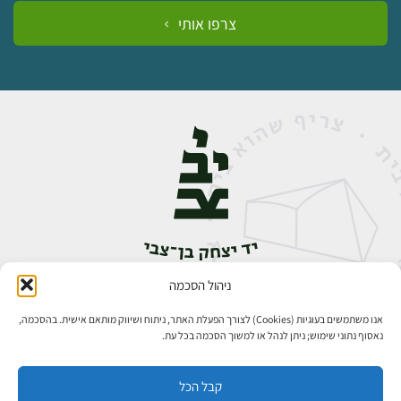
צרפו אותי
ניהול הסכמה
אבן גבירול 14, רחביה, ירושלים
טלפון:
02-5398888
אנו משתמשים בעוגיות (Cookies) לצורך הפעלת האתר, ניתוח ושיווק מותאם אישית. בהסכמה,
נאסוף נתוני שימוש; ניתן לנהל או למשוך הסכמה בכל עת.
קבל הכל