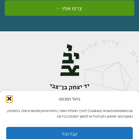
צרפו אותי
ניהול הסכמה
אבן גבירול 14, רחביה, ירושלים
טלפון:
02-5398888
אנו משתמשים בעוגיות (Cookies) לצורך הפעלת האתר, ניתוח ושיווק מותאם אישית. בהסכמה,
נאסוף נתוני שימוש; ניתן לנהל או למשוך הסכמה בכל עת.
קבל הכל