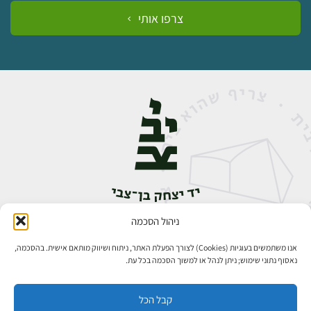
צרפו אותי
ניהול הסכמה
אבן גבירול 14, רחביה, ירושלים
טלפון:
02-5398888
אנו משתמשים בעוגיות (Cookies) לצורך הפעלת האתר, ניתוח ושיווק מותאם אישית. בהסכמה,
נאסוף נתוני שימוש; ניתן לנהל או למשוך הסכמה בכל עת.
קבל הכל