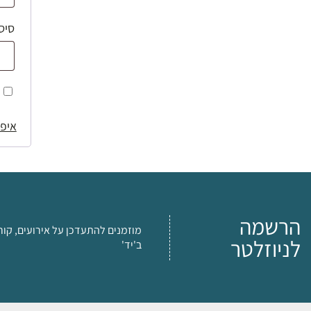
סיס
איפו
הרשמה
מוזמנים להתעדכן על אירועים, קור
לניוזלטר
ב'יד'