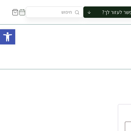
שר לעזור לך?
ור לקבוצה
פתח 
סיור
קורס
ר
רייה
ור בצריף