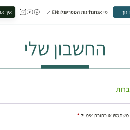
מי אנחנו?
חנות הספרים
בלוג
EN
איך אפ
ינוך
להזמין סי
להירשם ל
החשבון שלי
להירשם ל
לקנות ספ
לבקר בספ
לתאם ביק
רות
חובה
משתמש או כתובת אימייל
*