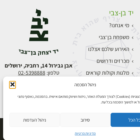
יד בן-צבי
מי אנחנו?
משפחת בן־צבי
האירוע שלכם אצלנו
מכרזים ודרושים
אבן גבירול 14, רחביה, ירושלים
מלגות וקולות קוראים
טלפון:
02-5398888
צור קשר
ניהול הסכמה
התחברות
אנו משתמשים בעוגיות (Cookies) לצורך הפעלת האתר, ניתוח ושיווק מותאם אישית. בהסכמה, נאסוף נתוני
הל או למשוך הסכמה בכל עת.
ל הכל
סירוב
ניהול העדפות
פיתוח אתרים
מדיניות פרטיות