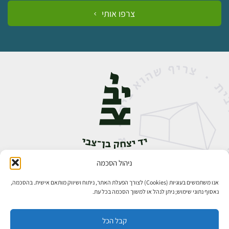
צרפו אותי
ניהול הסכמה
אבן גבירול 14, רחביה, ירושלים
טלפון:
02-5398888
אנו משתמשים בעוגיות (Cookies) לצורך הפעלת האתר, ניתוח ושיווק מותאם אישית. בהסכמה,
נאסוף נתוני שימוש; ניתן לנהל או למשוך הסכמה בכל עת.
קבל הכל