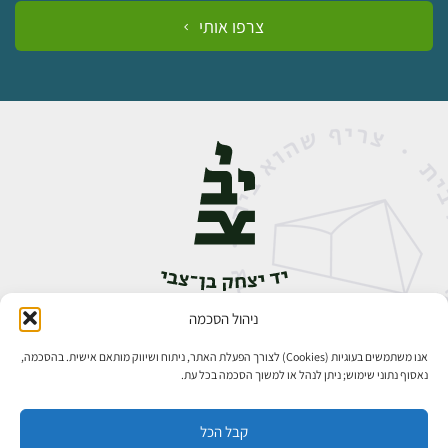
צרפו אותי
ניהול הסכמה
אבן גבירול 14, רחביה, ירושלים
טלפון:
02-5398888
אנו משתמשים בעוגיות (Cookies) לצורך הפעלת האתר, ניתוח ושיווק מותאם אישית. בהסכמה,
נאסוף נתוני שימוש; ניתן לנהל או למשוך הסכמה בכל עת.
קבל הכל