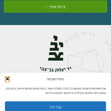
צרפו אותי
ניהול הסכמה
אבן גבירול 14, רחביה, ירושלים
טלפון:
02-5398888
אנו משתמשים בעוגיות (Cookies) לצורך הפעלת האתר, ניתוח ושיווק מותאם אישית. בהסכמה,
נאסוף נתוני שימוש; ניתן לנהל או למשוך הסכמה בכל עת.
קבל הכל