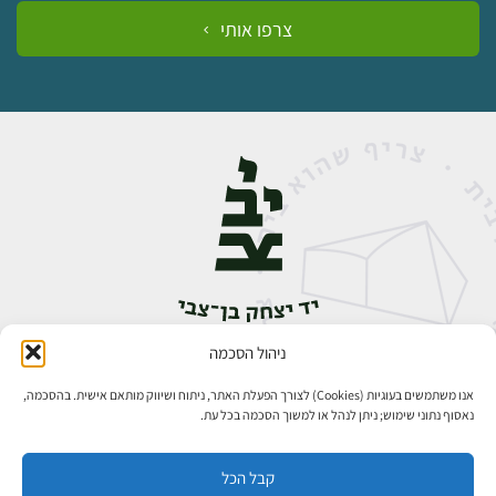
צרפו אותי
ניהול הסכמה
אבן גבירול 14, רחביה, ירושלים
טלפון:
02-5398888
אנו משתמשים בעוגיות (Cookies) לצורך הפעלת האתר, ניתוח ושיווק מותאם אישית. בהסכמה,
נאסוף נתוני שימוש; ניתן לנהל או למשוך הסכמה בכל עת.
קבל הכל