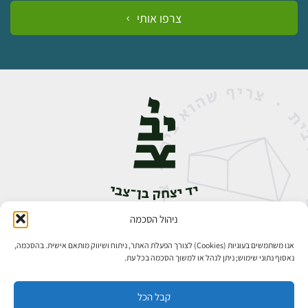
צרפו אותי
ניהול הסכמה
אבן גבירול 14, רחביה, ירושלים
טלפון:
02-5398888
אנו משתמשים בעוגיות (Cookies) לצורך הפעלת האתר, ניתוח ושיווק מותאם אישית. בהסכמה,
נאסוף נתוני שימוש; ניתן לנהל או למשוך הסכמה בכל עת.
קבל הכל