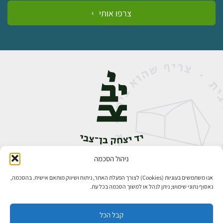
צרפו אותי
ניהול הסכמה
אבן גבירול 14, רחביה, ירושלים
טלפון:
02-5398888
אנו משתמשים בעוגיות (Cookies) לצורך הפעלת האתר, ניתוח ושיווק מותאם אישית. בהסכמה,
נאסוף נתוני שימוש; ניתן לנהל או למשוך הסכמה בכל עת.
קבל הכל