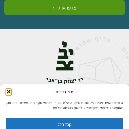
צרפו אותי
ניהול הסכמה
אבן גבירול 14, רחביה, ירושלים
טלפון:
02-5398888
אנו משתמשים בעוגיות (Cookies) לצורך הפעלת האתר, ניתוח ושיווק מותאם אישית. בהסכמה,
נאסוף נתוני שימוש; ניתן לנהל או למשוך הסכמה בכל עת.
קבל הכל