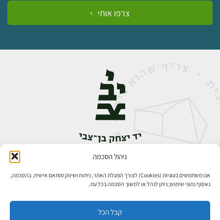
צרפו אותי
ניהול הסכמה
אבן גבירול 14, רחביה, ירושלים
טלפון:
02-5398888
אנו משתמשים בעוגיות (Cookies) לצורך הפעלת האתר, ניתוח ושיווק מותאם אישית. בהסכמה,
נאסוף נתוני שימוש; ניתן לנהל או למשוך הסכמה בכל עת.
קבל הכל