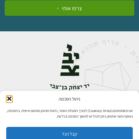
צרפו אותי
ניהול הסכמה
אבן גבירול 14, רחביה, ירושלים
טלפון:
02-5398888
אנו משתמשים בעוגיות (Cookies) לצורך הפעלת האתר, ניתוח ושיווק מותאם אישית. בהסכמה,
נאסוף נתוני שימוש; ניתן לנהל או למשוך הסכמה בכל עת.
קבל הכל